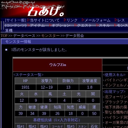
[サイト一般]
当サイトについて
リンク
メールフォーム
レス
[コンテンツ]
アイテム
オプション
クエスト
スキル
モンス
算機
TOP
>> データベース >>
モンスター
>> データ照会
モンスター情報
■ 1匹のモンスターが該当しました。
ウルフZin
<ステータス一覧>
<使用スキル>
-
バイトハンギン
HP
攻撃力
防御力
攻撃速度
-
インフェルノ
<出現マップ>
火
水
風
土
光
闇
-
北フォーリンロー
-
ブラックファ
力
敏捷
健康
知識
知恵
威厳
運
-
地下水路の腐
-
聖なる懺悔の
-
ハイランド洞
基礎抵抗値（Lv入力非対応）
-
オーガ巣窟の
抵#1
抵#2
抵#3
抵#5
石化
コールド
スタン
-
レッドアイの