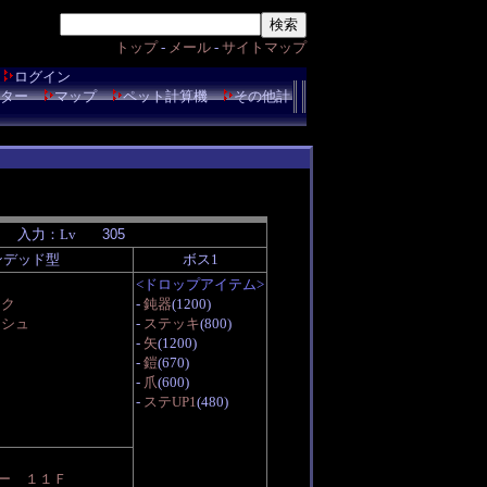
トップ
-
メール
-
サイトマップ
ログイン
ター
マップ
ペット計算機
その他計
入力：Lv
ンデッド型
ボス1
<ドロップアイテム>
ック
-
鈍器
(1200)
ッシュ
-
ステッキ
(800)
-
矢
(1200)
-
鎧
(670)
-
爪
(600)
-
ステUP1
(480)
ー １１Ｆ