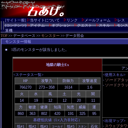
[サイト一般]
当サイトについて
リンク
メールフォーム
レス
[コンテンツ]
アイテム
オプション
クエスト
スキル
モンス
算機
TOP
>> データベース >>
モンスター
>> データ照会
モンスター情報
■ 1匹のモンスターが該当しました。
地獄の騎士Ex
ア
<ステータス一覧>
<使用スキル>
-
ソ\ードアタ
HP
攻撃力
防御力
攻撃速度
-
ソ\ードクラ
火
水
風
土
光
闇
力
敏捷
健康
知識
知恵
威厳
運
基礎抵抗値（Lv入力非対応）
<出現マップ>
-
スウェブタワ
抵#1
抵#2
抵#3
抵#5
石化
コールド
スタン