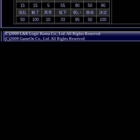
混乱
魅了
異常
低下
呪い
致命
決定
(C)2009 L&K Logic Korea Co., Ltd. All Rights Reserved.
(C)2009 GameOn Co., Ltd. All Rights Reserved.