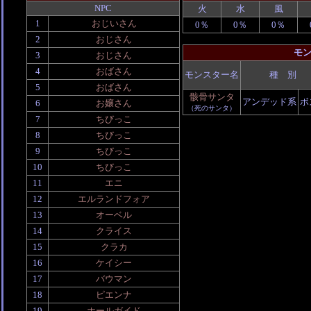
NPC
火
水
風
1
おじいさん
0％
0％
0％
2
おじさん
モ
3
おじさん
4
おばさん
モンスター名
種 別
5
おばさん
骸骨サンタ
アンデッド系
ボ
6
お嬢さん
（死のサンタ）
7
ちびっこ
8
ちびっこ
9
ちびっこ
10
ちびっこ
11
エニ
12
エルランドフォア
13
オーベル
14
クライス
15
クラカ
16
ケイシー
17
バウマン
18
ピエンナ
19
ホールガイド