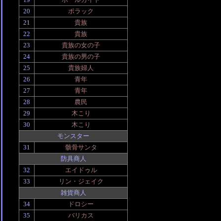
20
ポラック
21
貴族
22
貴族
23
貴族の女の子
24
貴族の男の子
25
貴族婦人
26
青年
27
青年
28
農民
29
木こり
30
木こり
モンスター
31
骸骨サンタ
防具商人
32
エイドゥル
33
リン・ジェイク
雑貨商人
34
ドロシー
35
バリカス