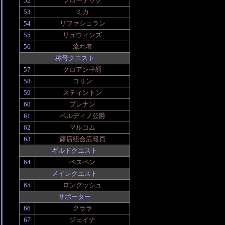
52
フローテック
53
ミカ
54
リファシェラン
55
リュウィンズ
56
流れ者
称号クエスト
57
クロアン子爵
58
コリン
59
スティントン
60
ブレナン
61
ベルディノ公爵
62
マルコム
63
露店組合広報員
ギルドクエスト
64
ベスペン
メインクエスト
65
ロングッシュ
サポーター
66
クララ
67
ジェイナ