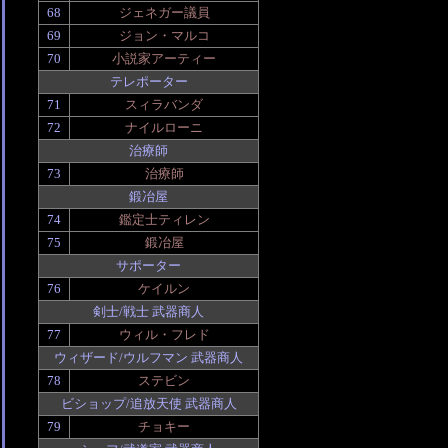
68
ジェネガー議員
69
ジョン・マルコ
70
小説家アーティー
テレポーター
71
スィラバンダ
72
ナイルローニ
治療師
73
治療師
鍛冶屋
74
鑑定士ティレン
75
鍛冶屋
サポーター
76
ケイルン
剣士/戦士 武器商人
77
ウィル・フレド
ウィザード/ウルフマン 武器商人
78
ステビン
ビショップ/追放天使 武器商人
79
チョキー