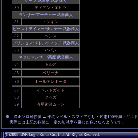
シーフ/武道家 武器商人
80
ティアン・エビラ
ランサー/アーチャー 武器商人
81
トンキン
ビーストテイマー/サマナー 武器商人
82
ヘンス
プリンセス/リトルウィッチ 武器商人
83
ハパン
ネクロマンサー/悪魔 武器商人
84
トルス
85
ベリーナ
86
ホールテレポータ
87
イベントガイド
88
クゥガ
89
占星術師ムーン
※ 適正ソロ経験値 → 平均レベル・スフィアなし・知恵100未満・ギルド未所
実際には上記の数値に一定の加減率を乗じた数となるようです。
(C)2009 L&K Logic Korea Co., Ltd. All Rights Reserved.