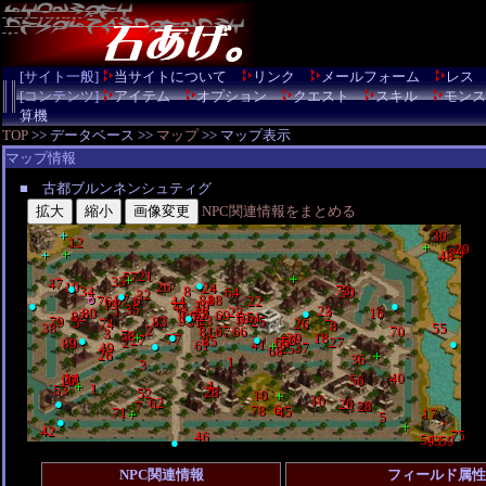
[サイト一般]
当サイトについて
リンク
メールフォーム
レス
[コンテンツ]
アイテム
オプション
クエスト
スキル
モンス
算機
TOP
>> データベース >>
マップ
>> マップ表示
マップ情報
■ 古都ブルンネンシュティグ
NPC関連情報をまとめる
＋
＋
30
30
12
12
＋
＋
29
29
29
＋
29
＋
＋
＋
48
48
21
21
57
57
＋
＋
＋
＋
33
33
47
47
●
●
26
10
●
24
26
10
●
24
73
73
8
34
8
34
50
64
50
64
32
32
●
●
5
5
84
87
6
88
○
44
84
76
22
87
6
88
○
44
76
22
19
19
●
10
●
43
●
10
●
43
35
1
26
35
23
1
6
26
22
23
80
6
16
22
●
80
63
16
●
63
69
82
69
2
72
86
82
7
2
●
72
51
86
7
10
●
51
10
9
9
23
9
9
79
31
83
25
23
5
79
31
83
25
74
5
26
74
26
8
8
38
55
38
55
2
81
66
67
70
2
81
66
67
70
3
3
58
●
＋
58
39
●
＋
18
77
39
●
18
●
77
27
●
60
●
27
85
60
2
85
27
65
89
2
●
27
65
89
●
41
＋
●
61
41
＋
●
61
49
37
49
25
37
25
68
68
＋
26
＋
26
36
36
1
1
3
3
14
40
14
40
20
11
56
20
11
15
56
15
＋
4
＋
4
1
53
1
53
28
28
52
52
＋
10
＋
10
10
10
62
●
62
26
●
26
28
7
28
7
6
78
6
78
45
71
45
17
71
＋
17
＋
5
5
●
●
＋
＋
42
42
75
46
75
46
54
54
59
13
59
●
13
●
NPC関連情報
フィールド属性