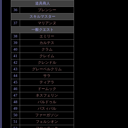
道具商人
36
ブレンシー
スキルマスター
37
マリアンヌ
一般クエスト
38
エミリー
39
カルテス
40
クラム
41
クレイム
42
クレンドル
43
グレーベルクリム
44
サラ
45
ティアラ
46
ドームック
47
ネスフェリン
48
バルドゥル
49
パスィバル
50
ファーガソ\ン
51
フェルシオン