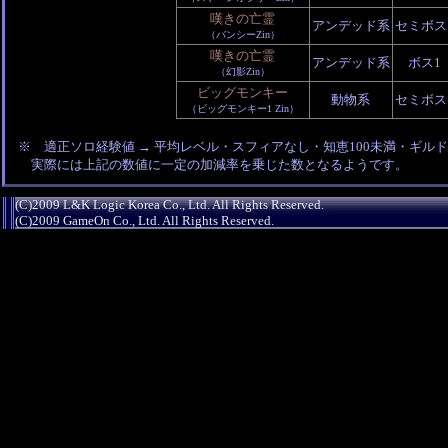
嘆きの亡霊
アンデッド系
セミボス
（バンシーZin）
嘆きの亡霊
アンデッド系
ボス1
（幻影Zin）
ビッグモンキー
動物系
セミボス
（ビッグモンキー1 Zin）
※ 適正ソロ経験値 → 平均レベル・スフィアなし・知恵100未満・ギルド未所
実際には上記の数値に一定の加減率を乗じた数となるようです。
(C)2009 L&K Logic Korea Co., Ltd. All Rights Reserved.
(C)2009 GameOn Co., Ltd. All Rights Reserved.