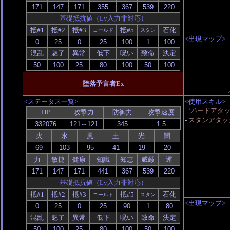
基礎抵抗値（Lv入力非対応）
抵#1
抵#2
抵#3
抵#5
石化
コールド
スタン
<出現マップ>
混乱
魅了
異常
低下
呪い
致命
決定
堕落予言者Ex
<ステータス一覧>
<使用スキル>
-
ソ\ードアタ
HP
攻撃力
防御力
攻撃速度
-
スタンアタッ
火
水
風
土
光
闇
力
敏捷
健康
知識
知恵
威厳
運
基礎抵抗値（Lv入力非対応）
抵#1
抵#2
抵#3
抵#5
石化
コールド
スタン
<出現マップ>
混乱
魅了
異常
低下
呪い
致命
決定