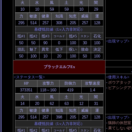
火
水
風
土
光
闇
力
敏捷
健康
知識
知恵
威厳
運
基礎抵抗値（Lv入力非対応）
抵#1
抵#2
抵#3
抵#5
石化
コールド
スタン
<出現マップ>
混乱
魅了
異常
低下
呪い
致命
決定
ブラックエルフEx
<ステータス一覧>
<使用スキル>
-
ボウアタック
HP
攻撃力
防御力
攻撃速度
-
ピアシングアロ
火
水
風
土
光
闇
力
敏捷
健康
知識
知恵
威厳
運
<出現マップ>
-
猟師の休憩室
基礎抵抗値（Lv入力非対応）
-
果てしない砂
抵#1
抵#2
抵#3
抵#5
石化
コールド
スタン