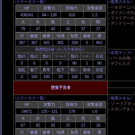
<ステータス一覧>
<使用スキル>
-
ヘルカーニバ
HP
攻撃力
防御力
攻撃速度
-
ポイズンガス(
-
ファイアーボル
火
水
風
土
光
闇
-
デッドリーナイ
力
敏捷
健康
知識
知恵
威厳
運
基礎抵抗値（Lv入力非対応）
<出現マップ>
抵#1
抵#2
抵#3
抵#5
石化
コールド
スタン
-
バヘル台地 / 
-
デフヒルズ
混乱
魅了
異常
低下
呪い
致命
決定
堕落予言者
<ステータス一覧>
<使用スキル>
-
ソ\ードアタ
HP
攻撃力
防御力
攻撃速度
-
スタンアタッ
火
水
風
土
光
闇
力
敏捷
健康
知識
知恵
威厳
運