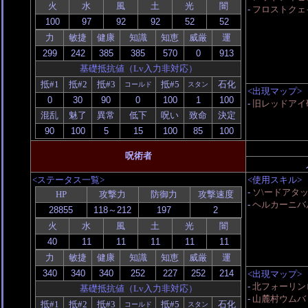
火
水
風
土
光
闇
-
フロストクェ
力
敏捷
健康
知識
知恵
威厳
運
基礎抵抗値（Lv入力非対応）
抵#1
抵#2
抵#3
抵#5
石化
コールド
スタン
<出現マップ>
-
旧レッドアイ
混乱
魅了
異常
低下
呪い
致命
決定
呪術者
<ステータス一覧>
<使用スキル>
-
ソ\ードアタ
HP
攻撃力
防御力
攻撃速度
-
ヘルカーニバ
火
水
風
土
光
闇
力
敏捷
健康
知識
知恵
威厳
運
<出現マップ>
-
北フォーリンロー
基礎抵抗値（Lv入力非対応）
-
山麓村ウムバ
抵#1
抵#2
抵#3
抵#5
石化
コールド
スタン