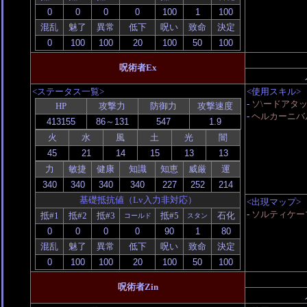
混乱
魅了
異常
低下
呪い
致命
決定
呪術者Ex
<ステータス一覧>
<使用スキル>
-
ソ\ードアタ
HP
攻撃力
防御力
攻撃速度
-
ヘルカーニバ
火
水
風
土
光
闇
力
敏捷
健康
知識
知恵
威厳
運
基礎抵抗値（Lv入力非対応）
<出現マップ>
-
ソルティケー
抵#1
抵#2
抵#3
抵#5
石化
コールド
スタン
混乱
魅了
異常
低下
呪い
致命
決定
呪術者Zin