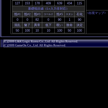
基礎抵抗値（Lv入力非対応）
<出現マップ>
抵#1
抵#2
抵#3
抵#5
石化
コールド
スタン
混乱
魅了
異常
低下
呪い
致命
決定
(C)2009 L&K Logic Korea Co., Ltd. All Rights Reserved.
(C)2009 GameOn Co., Ltd. All Rights Reserved.