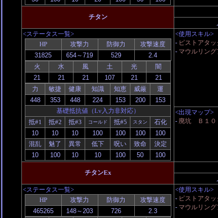
チタン
<ステータス一覧>
<使用スキル>
-
ピストアタッ
HP
攻撃力
防御力
攻撃速度
-
マウルリング
火
水
風
土
光
闇
力
敏捷
健康
知識
知恵
威厳
運
基礎抵抗値（Lv入力非対応）
<出現マップ>
-
廃坑 Ｂ１０
抵#1
抵#2
抵#3
抵#5
石化
コールド
スタン
混乱
魅了
異常
低下
呪い
致命
決定
チタンEx
<ステータス一覧>
<使用スキル>
-
ピストアタッ
HP
攻撃力
防御力
攻撃速度
-
マウルリング