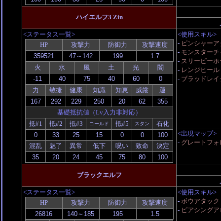
ハイエルフ3 Zin
<ステータス一覧>
<使用スキル>
-
ピンシャーア
HP
攻撃力
防御力
攻撃速度
-
モンスターチ
-
スリーピーホ
火
水
風
土
光
闇
-
レンジヒール
-
ブラッドレイジ
力
敏捷
健康
知識
知恵
威厳
運
基礎抵抗値（Lv入力非対応）
抵#1
抵#2
抵#3
抵#5
石化
コールド
スタン
<出現マップ>
-
グレートフォレス
混乱
魅了
異常
低下
呪い
致命
決定
ブラックエルフ
<ステータス一覧>
<使用スキル>
-
ボウアタック
HP
攻撃力
防御力
攻撃速度
-
ピアシングアロ