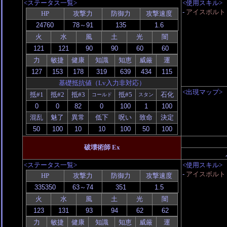
<ステータス一覧>
<使用スキル>
-
アイスボルト
HP
攻撃力
防御力
攻撃速度
火
水
風
土
光
闇
力
敏捷
健康
知識
知恵
威厳
運
基礎抵抗値（Lv入力非対応）
<出現マップ>
抵#1
抵#2
抵#3
抵#5
石化
コールド
スタン
混乱
魅了
異常
低下
呪い
致命
決定
破壊術師 Ex
<ステータス一覧>
<使用スキル>
-
アイスボルト
HP
攻撃力
防御力
攻撃速度
火
水
風
土
光
闇
力
敏捷
健康
知識
知恵
威厳
運