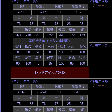
<ステータス一覧>
<使用スキル>
-
ブリザード
HP
攻撃力
防御力
攻撃速度
火
水
風
土
光
闇
力
敏捷
健康
知識
知恵
威厳
運
基礎抵抗値（Lv入力非対応）
<出現マップ>
抵#1
抵#2
抵#3
抵#5
石化
コールド
スタン
混乱
魅了
異常
低下
呪い
致命
決定
レッドアイ大術師 Ex
<ステータス一覧>
<使用スキル>
-
ブリザード
HP
攻撃力
防御力
攻撃速度
火
水
風
土
光
闇
力
敏捷
健康
知識
知恵
威厳
運