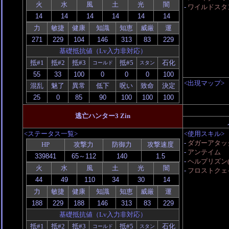
火
水
風
土
光
闇
-
ワイルドスタン
力
敏捷
健康
知識
知恵
威厳
運
基礎抵抗値（Lv入力非対応）
抵#1
抵#2
抵#3
抵#5
石化
コールド
スタン
<出現マップ>
混乱
魅了
異常
低下
呪い
致命
決定
逃亡ハンター3 Zin
<ステータス一覧>
<使用スキル>
-
ダガーアタッ
HP
攻撃力
防御力
攻撃速度
-
アンテイム
-
ヘルプリズン(
火
水
風
土
光
闇
-
フロストクェイ
力
敏捷
健康
知識
知恵
威厳
運
基礎抵抗値（Lv入力非対応）
抵#1
抵#2
抵#3
抵#5
石化
コールド
スタン