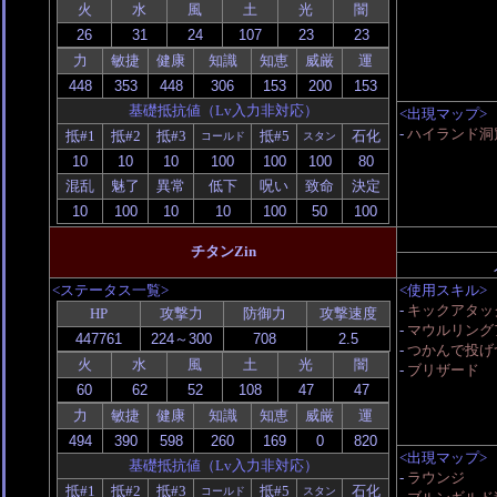
火
水
風
土
光
闇
力
敏捷
健康
知識
知恵
威厳
運
基礎抵抗値（Lv入力非対応）
<出現マップ>
-
ハイランド洞
抵#1
抵#2
抵#3
抵#5
石化
コールド
スタン
混乱
魅了
異常
低下
呪い
致命
決定
チタンZin
<ステータス一覧>
<使用スキル>
-
キックアタッ
HP
攻撃力
防御力
攻撃速度
-
マウルリング
-
つかんで投げ
火
水
風
土
光
闇
-
ブリザード
力
敏捷
健康
知識
知恵
威厳
運
<出現マップ>
基礎抵抗値（Lv入力非対応）
-
ラウンジ
抵#1
抵#2
抵#3
抵#5
石化
コールド
スタン