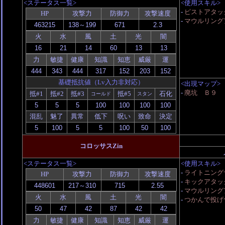
<ステータス一覧>
<使用スキル>
-
ピストアタッ
HP
攻撃力
防御力
攻撃速度
-
マウルリング
火
水
風
土
光
闇
力
敏捷
健康
知識
知恵
威厳
運
基礎抵抗値（Lv入力非対応）
<出現マップ>
-
廃坑 Ｂ９
抵#1
抵#2
抵#3
抵#5
石化
コールド
スタン
混乱
魅了
異常
低下
呪い
致命
決定
コロッサスZin
<ステータス一覧>
<使用スキル>
-
ライトニングサ
HP
攻撃力
防御力
攻撃速度
-
キックアタッ
-
マウルリング
火
水
風
土
光
闇
-
つかんで投げ
力
敏捷
健康
知識
知恵
威厳
運