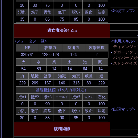
<出現マップ>
混乱
魅了
異常
低下
呪い
致命
決定
逃亡魔法師4 Zin
<ステータス一覧>
<使用スキル>
-
ディメンジョ
HP
攻撃力
防御力
攻撃速度
-
ダガーアタッ
-
バイパーダガ
火
水
風
土
光
闇
-
ストンゲイズ
力
敏捷
健康
知識
知恵
威厳
運
基礎抵抗値（Lv入力非対応）
抵#1
抵#2
抵#3
抵#5
石化
コールド
スタン
<出現マップ>
混乱
魅了
異常
低下
呪い
致命
決定
破壊術師