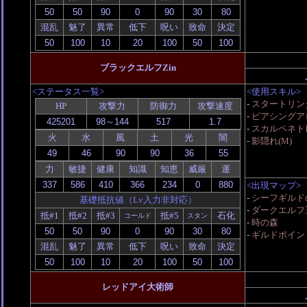
混乱
魅了
異常
低下
呪い
致命
決定
ブラックエルフZin
<ステータス一覧>
<使用スキル>
-
スタートリン
HP
攻撃力
防御力
攻撃速度
-
ピアシングアロ
-
スカルペネトレ
火
水
風
土
光
闇
-
影隠れ(M)
力
敏捷
健康
知識
知恵
威厳
運
<出現マップ>
-
シーフギルドの
基礎抵抗値（Lv入力非対応）
-
ダークエルフ
抵#1
抵#2
抵#3
抵#5
石化
コールド
スタン
-
時の森
-
ギルドポイント戦
混乱
魅了
異常
低下
呪い
致命
決定
レッドアイ大術師