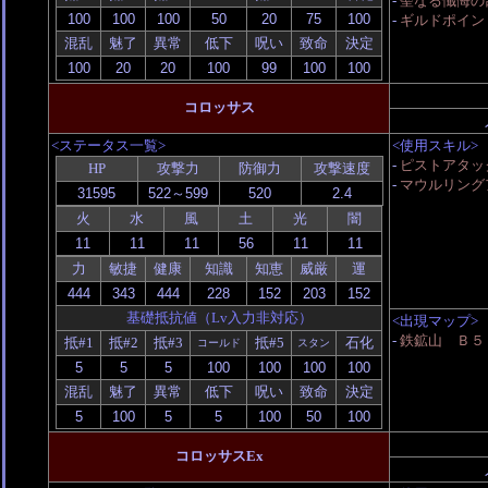
-
聖なる懺悔の
-
ギルドポイント戦
混乱
魅了
異常
低下
呪い
致命
決定
コロッサス
<ステータス一覧>
<使用スキル>
-
ピストアタッ
HP
攻撃力
防御力
攻撃速度
-
マウルリング
火
水
風
土
光
闇
力
敏捷
健康
知識
知恵
威厳
運
基礎抵抗値（Lv入力非対応）
<出現マップ>
-
鉄鉱山 Ｂ５
抵#1
抵#2
抵#3
抵#5
石化
コールド
スタン
混乱
魅了
異常
低下
呪い
致命
決定
コロッサスEx