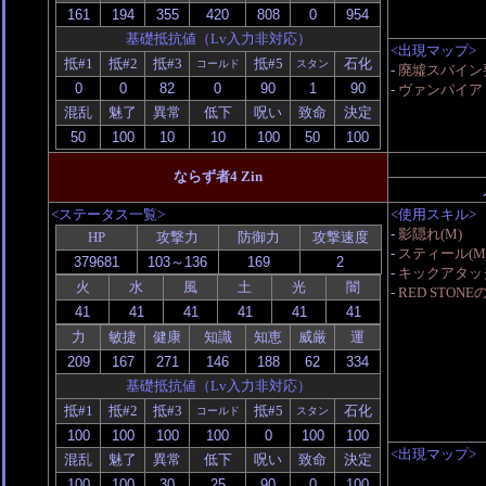
基礎抵抗値（Lv入力非対応）
<出現マップ>
抵#1
抵#2
抵#3
抵#5
石化
コールド
スタン
-
廃墟スバイン
-
ヴァンパイア・
混乱
魅了
異常
低下
呪い
致命
決定
ならず者4 Zin
<ステータス一覧>
<使用スキル>
-
影隠れ(M)
HP
攻撃力
防御力
攻撃速度
-
スティール(M
-
キックアタッ
火
水
風
土
光
闇
-
RED STONE
力
敏捷
健康
知識
知恵
威厳
運
基礎抵抗値（Lv入力非対応）
抵#1
抵#2
抵#3
抵#5
石化
コールド
スタン
<出現マップ>
混乱
魅了
異常
低下
呪い
致命
決定