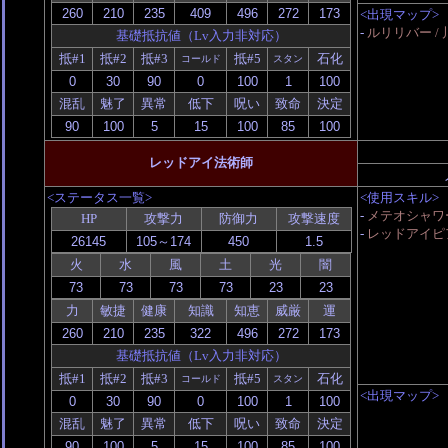
<出現マップ>
-
ルリリバー /
基礎抵抗値（Lv入力非対応）
抵#1
抵#2
抵#3
抵#5
石化
コールド
スタン
混乱
魅了
異常
低下
呪い
致命
決定
レッドアイ法術師
<ステータス一覧>
<使用スキル>
-
メテオシャワー
HP
攻撃力
防御力
攻撃速度
-
レッドアイピ
火
水
風
土
光
闇
力
敏捷
健康
知識
知恵
威厳
運
基礎抵抗値（Lv入力非対応）
抵#1
抵#2
抵#3
抵#5
石化
コールド
スタン
<出現マップ>
混乱
魅了
異常
低下
呪い
致命
決定