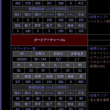
基礎抵抗値（Lv入力非対応）
抵#1
抵#2
抵#3
抵#5
石化
コールド
スタン
<出現マップ>
-
ハイランド洞
混乱
魅了
異常
低下
呪い
致命
決定
ダークアーチャー Zin
<ステータス一覧>
<使用スキル>
-
スタートリン
HP
攻撃力
防御力
攻撃速度
-
ピアシングアロ
-
スカルペネトレ
火
水
風
土
光
闇
-
影隠れ(M)
力
敏捷
健康
知識
知恵
威厳
運
基礎抵抗値（Lv入力非対応）
抵#1
抵#2
抵#3
抵#5
石化
コールド
スタン
<出現マップ>
-
名も無き遺跡
混乱
魅了
異常
低下
呪い
致命
決定