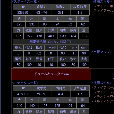
<ステータス一覧>
<使用スキル>
-
ファイアーボル
HP
攻撃力
防御力
攻撃速度
-
ファイアース
火
水
風
土
光
闇
力
敏捷
健康
知識
知恵
威厳
運
基礎抵抗値（Lv入力非対応）
抵#1
抵#2
抵#3
抵#5
石化
コールド
スタン
<出現マップ>
混乱
魅了
異常
低下
呪い
致命
決定
ドゥームキャスターZin
<ステータス一覧>
<使用スキル>
-
ファイアボール
HP
攻撃力
防御力
攻撃速度
-
ファイアース
-
メテオシャワー
火
水
風
土
光
闇
-
メルティング
力
敏捷
健康
知識
知恵
威厳
運