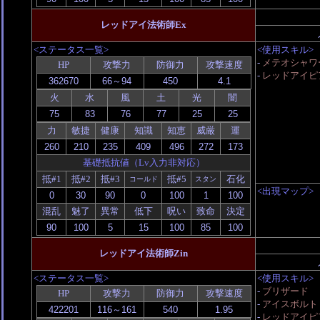
レッドアイ法術師Ex
<ステータス一覧>
<使用スキル>
-
メテオシャワー
HP
攻撃力
防御力
攻撃速度
-
レッドアイピ
火
水
風
土
光
闇
力
敏捷
健康
知識
知恵
威厳
運
基礎抵抗値（Lv入力非対応）
抵#1
抵#2
抵#3
抵#5
石化
コールド
スタン
<出現マップ>
混乱
魅了
異常
低下
呪い
致命
決定
レッドアイ法術師Zin
<ステータス一覧>
<使用スキル>
-
ブリザード
HP
攻撃力
防御力
攻撃速度
-
アイスボルト
-
レッドアイピ