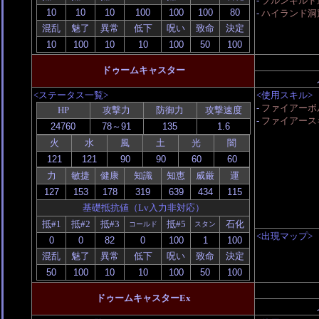
-
ブルンギルド
-
ハイランド洞
混乱
魅了
異常
低下
呪い
致命
決定
ドゥームキャスター
<ステータス一覧>
<使用スキル>
-
ファイアーボル
HP
攻撃力
防御力
攻撃速度
-
ファイアース
火
水
風
土
光
闇
力
敏捷
健康
知識
知恵
威厳
運
基礎抵抗値（Lv入力非対応）
抵#1
抵#2
抵#3
抵#5
石化
コールド
スタン
<出現マップ>
混乱
魅了
異常
低下
呪い
致命
決定
ドゥームキャスターEx