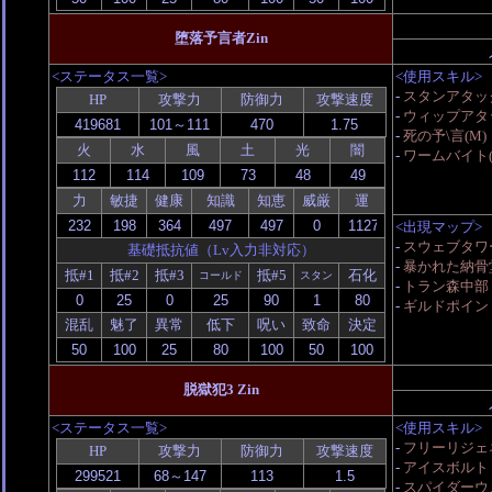
堕落予言者Zin
<ステータス一覧>
<使用スキル>
-
スタンアタッ
HP
攻撃力
防御力
攻撃速度
-
ウィップアタ
-
死の予\言(M)
火
水
風
土
光
闇
-
ワームバイト(
力
敏捷
健康
知識
知恵
威厳
運
<出現マップ>
-
スウェブタワ
基礎抵抗値（Lv入力非対応）
-
暴かれた納骨
抵#1
抵#2
抵#3
抵#5
石化
コールド
スタン
-
トラン森中部
-
ギルドポイント戦
混乱
魅了
異常
低下
呪い
致命
決定
脱獄犯3 Zin
<ステータス一覧>
<使用スキル>
-
フリーリジェ
HP
攻撃力
防御力
攻撃速度
-
アイスボルト
-
スパイダーウェ