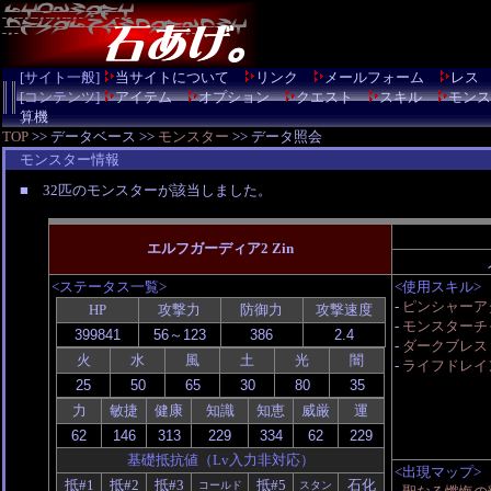
[サイト一般]
当サイトについて
リンク
メールフォーム
レス
[コンテンツ]
アイテム
オプション
クエスト
スキル
モンス
算機
TOP
>> データベース >>
モンスター
>> データ照会
モンスター情報
■ 32匹のモンスターが該当しました。
エルフガーディア2 Zin
<ステータス一覧>
<使用スキル>
-
ピンシャーア
HP
攻撃力
防御力
攻撃速度
-
モンスターチ
-
ダークブレス
火
水
風
土
光
闇
-
ライフドレイン
力
敏捷
健康
知識
知恵
威厳
運
基礎抵抗値（Lv入力非対応）
<出現マップ>
抵#1
抵#2
抵#3
抵#5
石化
コールド
スタン