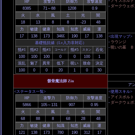
-
アイスボルト
HP
攻撃力
防御力
攻撃速度
-
ダークウェポ
火
水
風
土
光
闇
力
敏捷
健康
知識
知恵
威厳
運
<出現マップ>
-
ラウンジ
基礎抵抗値（Lv入力非対応）
-
呪いの墓 Ｂ
抵#1
抵#2
抵#3
抵#5
石化
コールド
スタン
混乱
魅了
異常
低下
呪い
致命
決定
骸骨魔法師 Zin
ア
<ステータス一覧>
<使用スキル>
-
アイスボルト
HP
攻撃力
防御力
攻撃速度
-
ダークウェポ
火
水
風
土
光
闇
力
敏捷
健康
知識
知恵
威厳
運