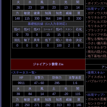
火
水
風
土
光
闇
-
ポイズンガス(
<出現マップ>
力
敏捷
健康
知識
知恵
威厳
運
-
ガディウス大砂漠
-
モリネルタワ
-
デフヒルズ古
基礎抵抗値（Lv入力非対応）
-
モリネルタワ
抵#1
抵#2
抵#3
抵#5
石化
コールド
スタン
-
ブラックファ
-
ラカリフサ北
-
聖なる懺悔の
混乱
魅了
異常
低下
呪い
致命
決定
-
小さい傭兵墓に
-
モリネルタワー
-
廃坑の隠され
-
地下墓地の隠
ジャイアント骸骨 Zin
ア
<ステータス一覧>
<使用スキル>
-
アイスボルト
HP
攻撃力
防御力
攻撃速度
-
バブルバリア
火
水
風
土
光
闇
<出現マップ>
-
ガルカス悪魔
力
敏捷
健康
知識
知恵
威厳
運
-
セントロード