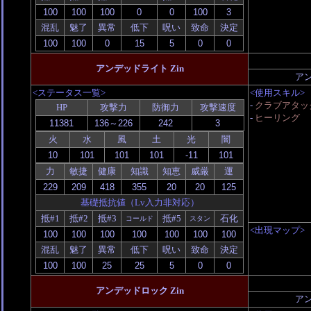
混乱
魅了
異常
低下
呪い
致命
決定
アンデッドライト Zin
ア
<ステータス一覧>
<使用スキル>
-
クラブアタッ
HP
攻撃力
防御力
攻撃速度
-
ヒーリング
火
水
風
土
光
闇
力
敏捷
健康
知識
知恵
威厳
運
基礎抵抗値（Lv入力非対応）
抵#1
抵#2
抵#3
抵#5
石化
コールド
スタン
<出現マップ>
混乱
魅了
異常
低下
呪い
致命
決定
アンデッドロック Zin
ア