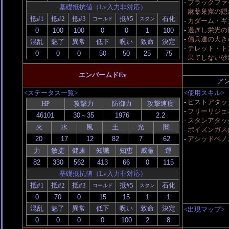
-
ブラックファ
基礎抵抗値（Lv入力非対応）
-
麻薬巣窟の隠
抵#1
抵#2
抵#3
抵#5
石化
コールド
スタン
-
カダーム・ギ
-
過ぎし栄光の展
-
傭兵達の大きな
混乱
魅了
異常
低下
呪い
致命
決定
-
テレット・トン
-
果てしない砂
エンバームドEv
ア
<ステータス一覧>
<使用スキル>
-
ピストアタッ
HP
攻撃力
防御力
攻撃速度
-
フリーリジェ
-
スタンアタッ
火
水
風
土
光
闇
-
ポイズンガス(
-
アシッドベノ
力
敏捷
健康
知識
知恵
威厳
運
基礎抵抗値（Lv入力非対応）
抵#1
抵#2
抵#3
抵#5
石化
コールド
スタン
混乱
魅了
異常
低下
呪い
致命
決定
<出現マップ>