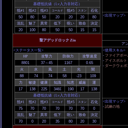
基礎抵抗値（Lv入力非対応）
抵#1
抵#2
抵#3
抵#5
石化
コールド
スタン
<出現マップ>
混乱
魅了
異常
低下
呪い
致命
決定
聖アデッドロック Zin
ア
<ステータス一覧>
<使用スキル>
-
ファイアボール
HP
攻撃力
防御力
攻撃速度
-
アイスボルト
-
ダークウェポ
火
水
風
土
光
闇
力
敏捷
健康
知識
知恵
威厳
運
基礎抵抗値（Lv入力非対応）
<出現マップ>
抵#1
抵#2
抵#3
抵#5
石化
コールド
スタン
-
試練の地
混乱
魅了
異常
低下
呪い
致命
決定