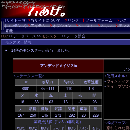
[サイト一般]
当サイトについて
リンク
メールフォーム
レス
[コンテンツ]
アイテム
オプション
クエスト
スキル
モンス
算機
TOP
>> データベース >>
モンスター
>> データ照会
モンスター情報
■ 24匹のモンスターが該当しました。
アンデッドメイジ Zin
ア
<ステータス一覧>
<使用スキル>
-
ウィンディク
HP
攻撃力
防御力
攻撃速度
-
ディップソ\
火
水
風
土
光
闇
力
敏捷
健康
知識
知恵
威厳
運
基礎抵抗値（Lv入力非対応）
<出現マップ>
-
忘れられた廃
抵#1
抵#2
抵#3
抵#5
石化
コールド
スタン