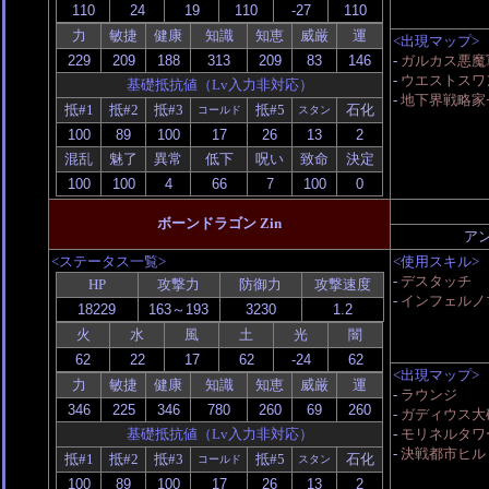
力
敏捷
健康
知識
知恵
威厳
運
<出現マップ>
-
ガルカス悪魔
-
ウエストスワ
基礎抵抗値（Lv入力非対応）
-
地下界戦略家
抵#1
抵#2
抵#3
抵#5
石化
コールド
スタン
混乱
魅了
異常
低下
呪い
致命
決定
ボーンドラゴン Zin
ア
<ステータス一覧>
<使用スキル>
-
デスタッチ
HP
攻撃力
防御力
攻撃速度
-
インフェルノ
火
水
風
土
光
闇
<出現マップ>
力
敏捷
健康
知識
知恵
威厳
運
-
ラウンジ
-
ガディウス大砂漠
基礎抵抗値（Lv入力非対応）
-
モリネルタワ
-
決戦都市ヒル
抵#1
抵#2
抵#3
抵#5
石化
コールド
スタン