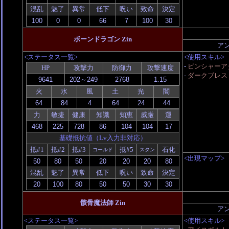
混乱
魅了
異常
低下
呪い
致命
決定
ボーンドラゴン Zin
ア
<ステータス一覧>
<使用スキル>
-
ピンシャーア
HP
攻撃力
防御力
攻撃速度
-
ダークブレス
火
水
風
土
光
闇
力
敏捷
健康
知識
知恵
威厳
運
基礎抵抗値（Lv入力非対応）
抵#1
抵#2
抵#3
抵#5
石化
コールド
スタン
<出現マップ>
混乱
魅了
異常
低下
呪い
致命
決定
骸骨魔法師 Zin
ア
<ステータス一覧>
<使用スキル>