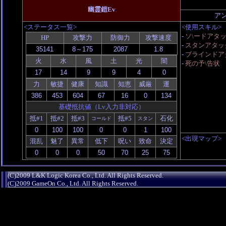
幽霊鎧Ev
ア
<ステータス一覧>
<使用スキル>
-
ソ\ードアタ
HP
攻撃力
防御力
攻撃速度
-
スタンアタッ
-
ブラインドアタ
火
水
風
土
光
闇
-
死の予\告状
力
敏捷
健康
知識
知恵
威厳
運
基礎抵抗値（Lv入力非対応）
抵#1
抵#2
抵#3
抵#5
石化
コールド
スタン
<出現マップ>
混乱
魅了
異常
低下
呪い
致命
決定
(C)2009 L&K Logic Korea Co., Ltd. All Rights Reserved.
(C)2009 GameOn Co., Ltd. All Rights Reserved.