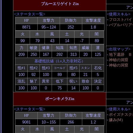
ブルーエリゲイト Zin
ア
<ステータス一覧>
<使用スキル>
-
フロストバイ
HP
攻撃力
防御力
攻撃速度
-
バブルバリア
火
水
風
土
光
闇
力
敏捷
健康
知識
知恵
威厳
運
<出現マップ>
-
地下遺跡 Ｂ
-
神秘の洞窟 
基礎抵抗値（Lv入力非対応）
-
神秘の洞窟 
抵#1
抵#2
抵#3
抵#5
石化
コールド
スタン
混乱
魅了
異常
低下
呪い
致命
決定
ボーンキメラZin
ア
<ステータス一覧>
<使用スキル>
-
ポイズナスク
HP
攻撃力
防御力
攻撃速度
-
嫌み(M)
火
水
風
土
光
闇