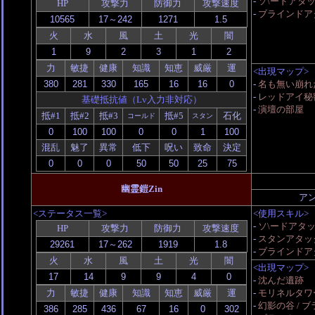
-
ソ\ードアタ
HP
攻撃力
防御力
攻撃速度
-
ブラインドアタ
火
水
風
土
光
闇
力
敏捷
健康
知識
知恵
威厳
運
<出現マップ>
-
名も無い崩れ
-
レッドアイ秘
基礎抵抗値（Lv入力非対応）
-
演壇の部屋
抵#1
抵#2
抵#3
抵#5
石化
コールド
スタン
混乱
魅了
異常
低下
呪い
致命
決定
幽霊鎧Zin
ア
<ステータス一覧>
<使用スキル>
-
ソ\ードアタ
HP
攻撃力
防御力
攻撃速度
-
スタンアタッ
-
ブラインドアタ
火
水
風
土
光
闇
<出現マップ>
-
沈んだ遺跡
力
敏捷
健康
知識
知恵
威厳
運
-
モリネルタワ
-
幻影の谷 / ブ