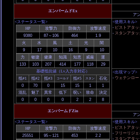
エンバームドEx
ア
<ステータス一覧>
<使用スキル>
-
ピストアタッ
HP
攻撃力
防御力
攻撃速度
-
スタンアタッ
火
水
風
土
光
闇
力
敏捷
健康
知識
知恵
威厳
運
基礎抵抗値（Lv入力非対応）
<出現マップ>
-
ウェテンロード 
抵#1
抵#2
抵#3
抵#5
石化
コールド
スタン
混乱
魅了
異常
低下
呪い
致命
決定
エンバームドZin
ア
<ステータス一覧>
<使用スキル>
-
ピストアタッ
HP
攻撃力
防御力
攻撃速度
-
フリーリジェ
-
スタンアタッ