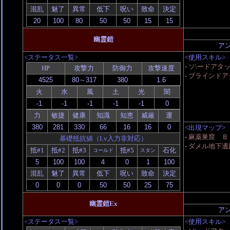
混乱
魅了
異常
低下
呪い
致命
決定
幽霊鎧
ア
<ステータス一覧>
<使用スキル>
-
ソ\ードアタ
HP
攻撃力
防御力
攻撃速度
-
ブラインドアタ
火
水
風
土
光
闇
力
敏捷
健康
知識
知恵
威厳
運
<出現マップ>
-
麻薬巣窟 Ｂ
基礎抵抗値（Lv入力非対応）
-
ダメル地下遺
抵#1
抵#2
抵#3
抵#5
石化
コールド
スタン
混乱
魅了
異常
低下
呪い
致命
決定
幽霊鎧Ex
ア
<ステータス一覧>
<使用スキル>