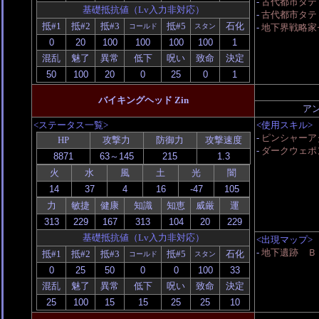
-
古代都市タテ
基礎抵抗値（Lv入力非対応）
-
古代都市タテ
抵#1
抵#2
抵#3
抵#5
石化
コールド
スタン
-
地下界戦略家
混乱
魅了
異常
低下
呪い
致命
決定
バイキングヘッド Zin
ア
<ステータス一覧>
<使用スキル>
-
ピンシャーア
HP
攻撃力
防御力
攻撃速度
-
ダークウェポ
火
水
風
土
光
闇
力
敏捷
健康
知識
知恵
威厳
運
基礎抵抗値（Lv入力非対応）
<出現マップ>
-
地下遺跡 Ｂ
抵#1
抵#2
抵#3
抵#5
石化
コールド
スタン
混乱
魅了
異常
低下
呪い
致命
決定