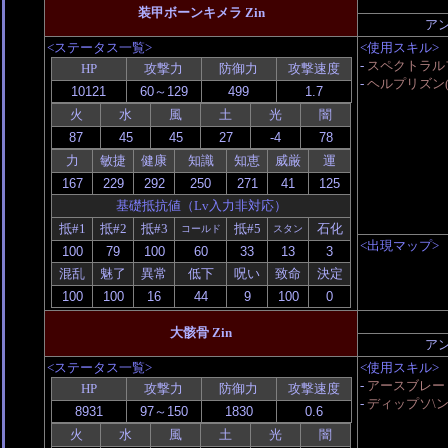
装甲ボーンキメラ Zin
ア
<ステータス一覧>
<使用スキル>
-
スペクトラル
HP
攻撃力
防御力
攻撃速度
-
ヘルプリズン(
火
水
風
土
光
闇
力
敏捷
健康
知識
知恵
威厳
運
基礎抵抗値（Lv入力非対応）
抵#1
抵#2
抵#3
抵#5
石化
コールド
スタン
<出現マップ>
混乱
魅了
異常
低下
呪い
致命
決定
大骸骨 Zin
ア
<ステータス一覧>
<使用スキル>
-
アースブレー
HP
攻撃力
防御力
攻撃速度
-
ディップソ\
火
水
風
土
光
闇