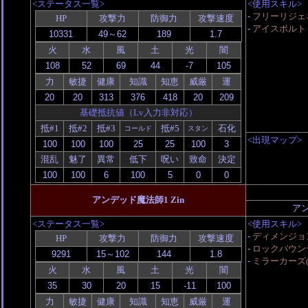
<ステータス一覧>
<使用スキル>
-
フリーリジェ
HP
攻撃力
防御力
攻撃速度
-
アイスボルト
火
水
風
土
光
闇
力
敏捷
健康
知識
知恵
威厳
運
基礎抵抗値（Lv入力非対応）
抵#1
抵#2
抵#3
抵#5
石化
コールド
スタン
<出現マップ>
混乱
魅了
異常
低下
呪い
致命
決定
アンデッド魔法師1 Zin
ア
<ステータス一覧>
<使用スキル>
-
ディメンジョ
HP
攻撃力
防御力
攻撃速度
-
ロックバウンデ
-
ミラーカーズ(M
火
水
風
土
光
闇
力
敏捷
健康
知識
知恵
威厳
運