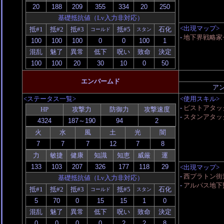
基礎抵抗値（Lv入力非対応）
<出現マップ>
抵#1
抵#2
抵#3
抵#5
石化
コールド
スタン
-
地下界戦略家
混乱
魅了
異常
低下
呪い
致命
決定
エンバームド
ア
<ステータス一覧>
<使用スキル>
-
ピストアタッ
HP
攻撃力
防御力
攻撃速度
-
スタンアタッ
火
水
風
土
光
闇
力
敏捷
健康
知識
知恵
威厳
運
<出現マップ>
-
西プラトン街道 
基礎抵抗値（Lv入力非対応）
-
アルパス地下監
抵#1
抵#2
抵#3
抵#5
石化
コールド
スタン
混乱
魅了
異常
低下
呪い
致命
決定