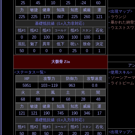
力
敏捷
健康
知識
知恵
威厳
運
<出現マップ>
-
ラウンジ
-
暴かれた納骨
基礎抵抗値（Lv入力非対応）
-
ウエストスワ
抵#1
抵#2
抵#3
抵#5
石化
コールド
スタン
混乱
魅了
異常
低下
呪い
致命
決定
大骸骨 Zin
ア
<ステータス一覧>
<使用スキル>
-
ソ\ーンアー
HP
攻撃力
防御力
攻撃速度
-
ライトビーム
火
水
風
土
光
闇
力
敏捷
健康
知識
知恵
威厳
運
基礎抵抗値（Lv入力非対応）
抵#1
抵#2
抵#3
抵#5
石化
コールド
スタン
<出現マップ>