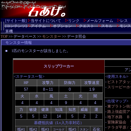
[サイト一般]
当サイトについて
リンク
メールフォーム
レス
[コンテンツ]
アイテム
オプション
クエスト
スキル
モンス
算機
TOP
>> データベース >>
モンスター
>> データ照会
モンスター情報
■ 1匹のモンスターが該当しました。
スリップワーカー
ア
<ステータス一覧>
<使用スキル>
-
ピストアタッ
HP
攻撃力
防御力
攻撃速度
-
スリーピーホ
火
水
風
土
光
闇
<出現マップ>
-
東プラトン街道 
力
敏捷
健康
知識
知恵
威厳
運
-
路上強盗団ア
-
地下水路 Ｂ
-
冒険家協会 
基礎抵抗値（Lv入力非対応）
-
ナラダ平原 /
抵#1
抵#2
抵#3
抵#5
石化
コールド
スタン